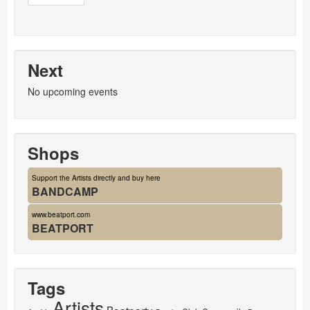
Next
No upcoming events
Shops
Support the Artists directly and buy here
BANDCAMP
www.beatport.com
BEATPORT
Tags
Artists
Boatparty