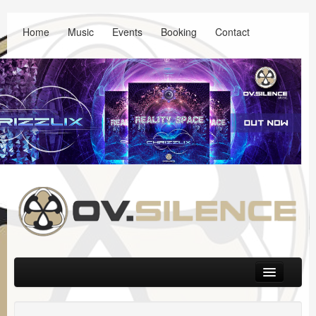
Home
Music
Events
Booking
Contact
Main menu
Skip to primary content
Skip to secondary content
Music