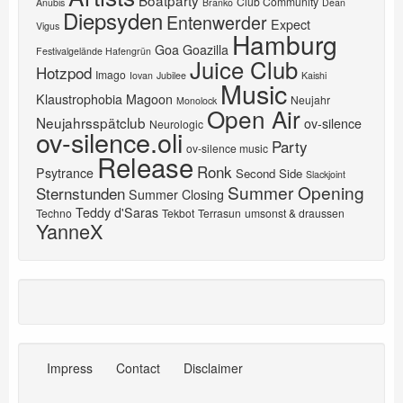
Club Community
Anubis
Branko
Dean
Diepsyden
Entenwerder
Expect
Vigus
Hamburg
Goa
Goazilla
Festivalgelände Hafengrün
Juice Club
Hotzpod
Imago
Iovan
Jubilee
Kaishi
Music
Klaustrophobia
Magoon
Neujahr
Monolock
Open Air
Neujahrsspätclub
ov-silence
Neurologic
ov-silence.oli
Party
ov-silence music
Release
Ronk
Psytrance
Second Side
Slackjoint
Summer Opening
Sternstunden
Summer Closing
Teddy d'Saras
Techno
Tekbot
Terrasun
umsonst & draussen
YanneX
Impress
Contact
Disclaimer