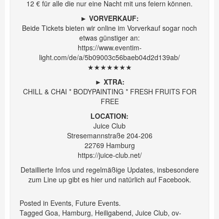
12 € für alle die nur eine Nacht mit uns feiern können.
►
VORVERKAUF:
Beide Tickets bieten wir online im Vorverkauf sogar noch
etwas günstiger an:
https://www.eventim-
light.com/de/a/5b09003c56baeb04d2d139ab/
★★★★★★★
►
XTRA:
CHILL & CHAI * BODYPAINTING * FRESH FRUITS FOR
FREE
LOCATION:
Juice Club
Stresemannstraße 204-206
22769 Hamburg
https://juice-club.net/
Detaillierte Infos und regelmäßige Updates, insbesondere
zum Line up gibt es hier und natürlich auf
Facebook.
Posted in
Events
,
Future Events
.
Tagged
Goa
,
Hamburg
,
Heiligabend
,
Juice Club
,
ov-