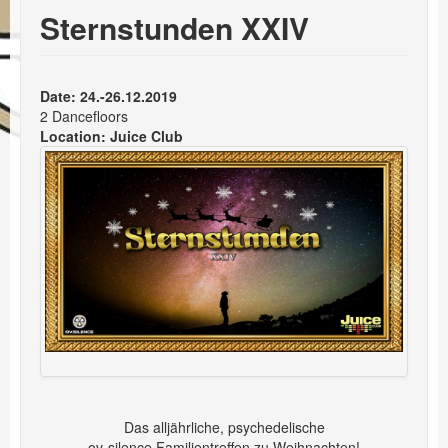
Events
Sternstunden XXIV
Booking
Date: 24.-26.12.2019
2 Dancefloors
Location:
Juice Club
Das alljährliche, psychedelische
ov-silence Familientreffen zu Weihnachten!