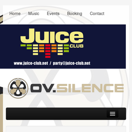
Home
Music
Events
Booking
Contact
Main menu
Skip to primary content
Skip to secondary content
Music