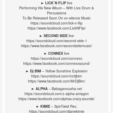
►
LICK`N FLIP
live
Performing His New Album – With Live Drum &
Percussions
To Be Released Soon On ov-silence Music
https://soundcloud.com/lick-n-flip
https://www.facebook.com/LickNFlip/
►
SECOND SIDE
live
https://soundcloud.com/second-side-1
https://www.facebook.com/secondsidemusic/
►
CONNEX
live
https://soundcloud.com/connexx
https://www.facebook.com/connexxsound/
►
Dj BIM
– Yellow Sunshine Explosion
https://soundcloud.com/mrdjbim
https://www.facebook.com/MrDjBim/
►
ALPHA
–
Babaganousha.net
https://soundcloud.com/z-alpha-antagon
https://www.facebook.com/alphas.crazy.sounds/
►
KIMIE
– SpinTwist Rec.
https://soundcloud.com/djanekimie