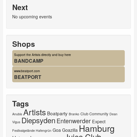
Next
No upcoming events
Shops
Support the Artists directly and buy here
BANDCAMP
www.beatport.com
BEATPORT
Tags
Artists
Boatparty
Club Community
Anubis
Branko
Dean
Diepsyden
Entenwerder
Expect
Vigus
Hamburg
Goa
Goazilla
Festivalgelände Hafengrün
Juice Club