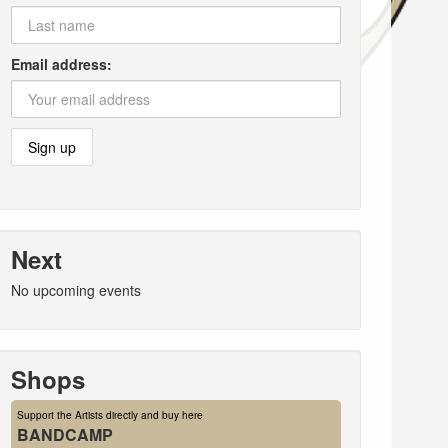
Email address:
Next
No upcoming events
Shops
Support the Artists directly and buy here
BANDCAMP