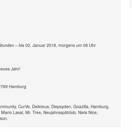
tunden – bis 02. Januar 2018, morgens um 08 Uhr
neues Jahr!
22769 Hamburg
ommunity
,
CurVe
,
Delicious
,
Diepsyden
,
Goazilla
,
Hamburg
,
,
Mario Lasal
,
Mr. Tree
,
Neujahrsspätclub
,
Niels Nice
,
asun
.