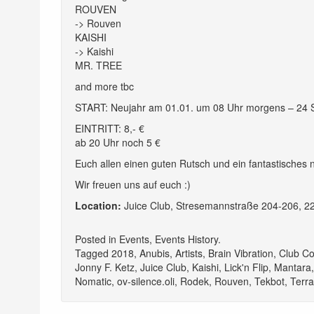
ROUVEN
->
Rouven
KAISHI
->
Kaishi
MR. TREE
and more tbc
START: Neujahr am 01.01. um 08 Uhr morgens – 24 S
EINTRITT: 8,- €
ab 20 Uhr noch 5 €
Euch allen einen guten Rutsch und ein fantastisches 
Wir freuen uns auf euch :)
Location:
Juice Club, Stresemannstraße 204-206, 
Posted in
Events
,
Events History
.
Tagged
2018
,
Anubis
,
Artists
,
Brain Vibration
,
Club C
Jonny F. Ketz
,
Juice Club
,
Kaishi
,
Lick'n Flip
,
Mantara
Nomatic
,
ov-silence.oli
,
Rodek
,
Rouven
,
Tekbot
,
Terr