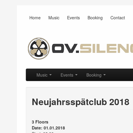
Home
Music
Events
Booking
Contact
Main menu
Skip to primary content
Skip to secondary content
Music
Events
Booking
Neujahrsspätclub 2018
3 Floors
Date: 01.01.2018