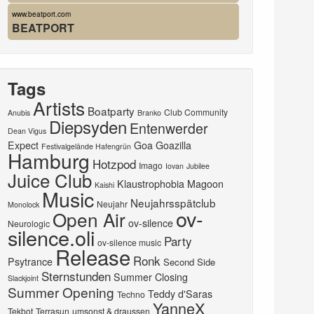
www.beatport.com
BEATPORT
Tags
Artists
Boatparty
Club Community
Anubis
Branko
Diepsyden
Entenwerder
Dean Vigus
Expect
Goa
Goazilla
Festivalgelände Hafengrün
Hamburg
Hotzpod
Imago
Iovan
Jubilee
Juice Club
Klaustrophobia
Magoon
Kaishi
Music
Neujahrsspätclub
Neujahr
Monolock
ov-
Open Air
ov-silence
Neurologic
silence.oli
Party
ov-silence music
Release
Ronk
Psytrance
Second Side
Sternstunden
Summer Closing
Slackjoint
Summer Opening
Teddy d'Saras
Techno
YanneX
Tekbot
Terrasun
umsonst & draussen