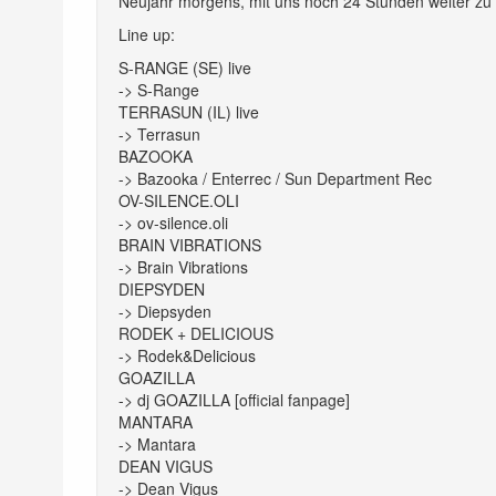
Neujahr morgens, mit uns noch 24 Stunden weiter zu
Line up:
S-RANGE (SE) live
->
S-Range
TERRASUN (IL) live
->
Terrasun
BAZOOKA
->
Bazooka / Enterrec / Sun Department Rec
OV-SILENCE.OLI
->
ov-silence.oli
BRAIN VIBRATIONS
->
Brain Vibrations
DIEPSYDEN
->
Diepsyden
RODEK + DELICIOUS
->
Rodek&Delicious
GOAZILLA
->
dj GOAZILLA [official fanpage]
MANTARA
->
Mantara
DEAN VIGUS
->
Dean Vigus