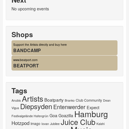
No upcoming events
Shops
Support the Artists directly and buy here
BANDCAMP
www.beatport.com
BEATPORT
Tags
Artists
Boatparty
Club Community
Anubis
Branko
Dean
Diepsyden
Entenwerder
Expect
Vigus
Hamburg
Goa
Goazilla
Festivalgelände Hafengrün
Juice Club
Hotzpod
Imago
Iovan
Jubilee
Kaishi