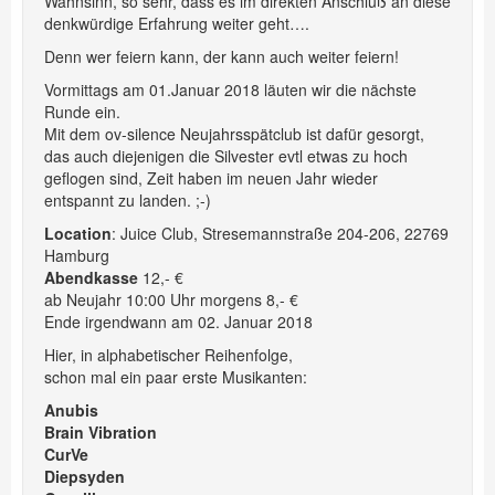
Wahnsinn, so sehr, dass es im direkten Anschluß an diese
denkwürdige Erfahrung weiter geht….
Denn wer feiern kann, der kann auch weiter feiern!
Vormittags am 01.Januar 2018 läuten wir die nächste
Runde ein.
Mit dem ov-silence Neujahrsspätclub ist dafür gesorgt,
das auch diejenigen die Silvester evtl etwas zu hoch
geflogen sind, Zeit haben im neuen Jahr wieder
entspannt zu landen. ;-)
Location
: Juice Club, Stresemannstraße 204-206, 22769
Hamburg
Abendkasse
12,- €
ab Neujahr 10:00 Uhr morgens 8,- €
Ende irgendwann am 02. Januar 2018
Hier, in alphabetischer Reihenfolge,
schon mal ein paar erste Musikanten:
Anubis
Brain Vibration
CurVe
Diepsyden