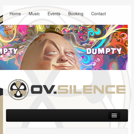
Home
Music
Events
Booking
Contact
Main menu
Skip to primary content
Skip to secondary content
Music