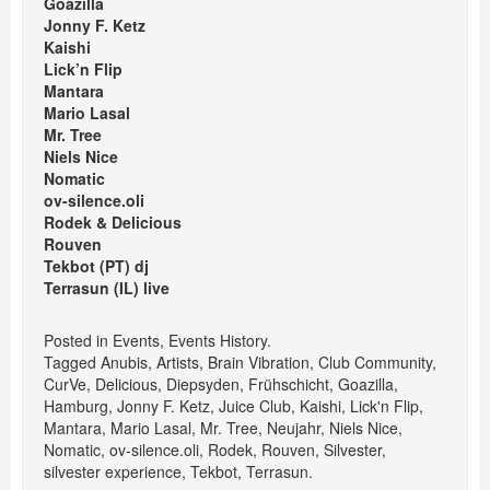
Goazilla
Jonny F. Ketz
Kaishi
Lick’n Flip
Mantara
Mario Lasal
Mr. Tree
Niels Nice
Nomatic
ov-silence.oli
Rodek & Delicious
Rouven
Tekbot (PT) dj
Terrasun (IL) live
Posted in
Events
,
Events History
.
Tagged
Anubis
,
Artists
,
Brain Vibration
,
Club Community
,
CurVe
,
Delicious
,
Diepsyden
,
Frühschicht
,
Goazilla
,
Hamburg
,
Jonny F. Ketz
,
Juice Club
,
Kaishi
,
Lick'n Flip
,
Mantara
,
Mario Lasal
,
Mr. Tree
,
Neujahr
,
Niels Nice
,
Nomatic
,
ov-silence.oli
,
Rodek
,
Rouven
,
Silvester
,
silvester experience
,
Tekbot
,
Terrasun
.